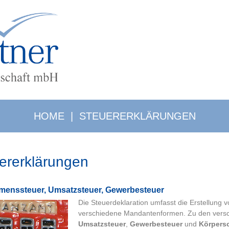
HOME
|
STEUERERKLÄRUNGEN
ererklärungen
mens­steu­er, Um­satz­steu­er, Ge­wer­be­steu­er
Die Steuerdeklaration umfasst die Erstellung 
verschiedene Mandantenformen. Zu den versc
Umsatzsteuer
,
Gewerbesteuer
und
Körpersc