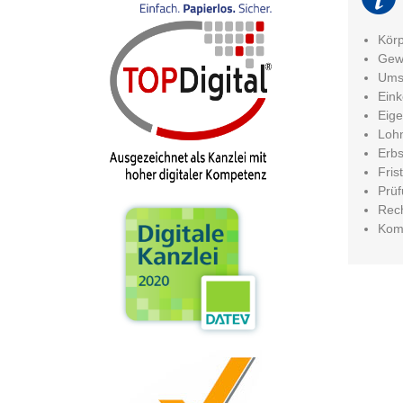
Körp
Gew
Umsa
Ein
Eig
Lohn
Erbs
Fris
Prüf
Rech
Kom