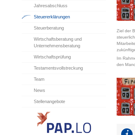
Jahresabschluss
Steuererklärungen
Steuerberatung
Ziel der 
steuerlic
Wirtschaftsberatung und
Mitarbeit
Unternehmensberatung
zukünftig
Wirtschaftsprüfung
Im Rahme
den Manda
Testamentsvollstreckung
Team
News
Stellenangebote