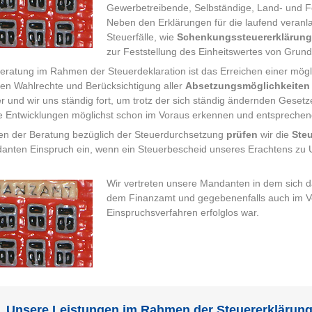
Gewerbetreibende, Selbständige, Land- und For
Neben den Erklärungen für die laufend veranla
Steuerfälle, wie
Schenkungssteuererklärun
zur Feststellung des Einheitswertes von Grun
Beratung im Rahmen der Steuerdeklaration ist das Erreichen einer mögl
hen Wahlrechte und Berücksichtigung aller
Absetzungsmöglichkeiten
er und wir uns ständig fort, um trotz der sich ständig ändernden Geset
e Entwicklungen möglichst schon im Voraus erkennen und entsprechend
n der Beratung bezüglich der Steuerdurchsetzung
prüfen
wir die
Ste
nten Einspruch ein, wenn ein Steuerbescheid unseres Erachtens zu U
Wir vertreten unsere Mandanten in dem sich 
dem Finanzamt und gegebenenfalls auch im Ve
Einspruchsverfahren erfolglos war.
Unsere Leistungen im Rahmen der Steuererklärung