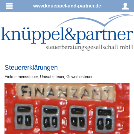
www.knueppel-und-partner.de
Steuererklärungen
Ein­kom­mens­steu­er, Um­satz­steu­er, Ge­wer­be­steu­er